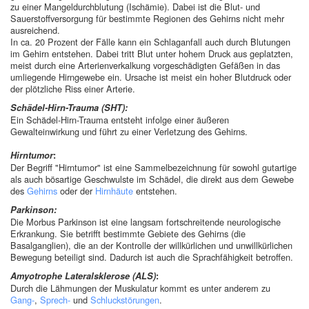
zu einer Mangeldurchblutung (Ischämie). Dabei ist die Blut- und
Sauerstoffversorgung für bestimmte Regionen des Gehirns nicht mehr
ausreichend.
In ca. 20 Prozent der Fälle kann ein Schlaganfall auch durch Blutungen
im Gehirn entstehen. Dabei tritt Blut unter hohem Druck aus geplatzten,
meist durch eine Arterienverkalkung vorgeschädigten Gefäßen in das
umliegende Hirngewebe ein. Ursache ist meist ein hoher Blutdruck oder
der plötzliche Riss einer Arterie.
Schädel-Hirn-Trauma (SHT):
Ein Schädel-Hirn-Trauma entsteht infolge einer äußeren
Gewalteinwirkung und führt zu einer Verletzung des Gehirns.
Hirntumor
:
Der Begriff "Hirntumor" ist eine Sammelbezeichnung für sowohl gutartige
als auch bösartige Geschwulste im Schädel, die direkt aus dem Gewebe
des
Gehirns
oder der
Hirnhäute
entstehen.
Parkinson:
Die Morbus Parkinson ist eine langsam fortschreitende neurologische
Erkrankung. Sie betrifft bestimmte Gebiete des Gehirns (die
Basalganglien), die an der Kontrolle der willkürlichen und unwillkürlichen
Bewegung beteiligt sind. Dadurch ist auch die Sprachfähigkeit betroffen.
Amyotrophe Lateralsklerose
(ALS)
:
Durch die Lähmungen der Muskulatur kommt es unter anderem zu
Gang-
,
Sprech-
und
Schluckstörungen
.